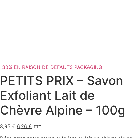
-30% EN RAISON DE DEFAUTS PACKAGING
PETITS PRIX – Savon
Exfoliant Lait de
Chèvre Alpine – 100g
Le
Le
8,95
€
6,26
€
TTC
prix
prix