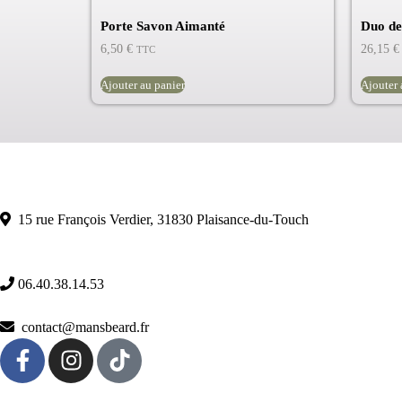
Porte Savon Aimanté
Duo de
6,50
€
26,15
€
TTC
Ajouter au panier
Ajouter 
Brosses et Peignes : L’Indispensable pour des Cheveux Parfaits
Tondeuses et Matériels de Coupe : La Précision au Rendez-vous
Trousses de Toilette : Transportez vos Accessoires avec Élégance
15 rue François Verdier, 31830 Plaisance-du-Touch
06.40.38.14.53
contact@mansbeard.fr