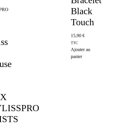
Bracelet
Black
Touch
15,90
€
ss
TTC
Ajouter au
panier
use
e
FX
LISSPRO
ISTS