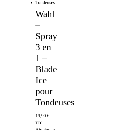
Wahl
–
Spray
3 en
1 –
Blade
Ice
pour
Tondeuses
19,90
€
TTC
Ajouter au