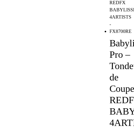
Babyli
Pro –
Tonde
de
Coup
RED
BABY
4ART