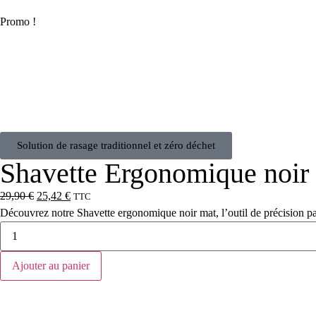
Promo !
Solution de rasage traditionnel et zéro déchet
Shavette Ergonomique noir
29,90
€
25,42
€
TTC
Découvrez notre Shavette ergonomique noir mat, l’outil de précision pa
Ajouter au panier