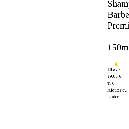
Sham
Barb
Prem
–
150m
18 avis
19,85
€
TTC
Ajouter au
panier