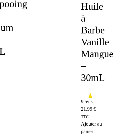
pooing
Huile
e
à
ium
Barbe
Vanille
L
Mangue
–
30mL
9 avis
21,95
€
TTC
Ajouter au
panier