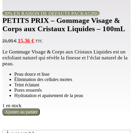
-30% EN RAISON DE DEFAUTS PACKAGING
PETITS PRIX – Gommage Visage &
Corps aux Cristaux Liquides – 100mL
Le
Le
15,36
€
21,95
€
TTC
prix
prix
initial
actuel
Le Gommage Visage & Corps aux Cristaux Liquides est un
était :
est :
exfoliant naturel qui révèle la finesse et l’éclat naturel de la
21,95 €.
15,36 €.
peau.
Peau douce et lisse
Élimination des cellules mortes
Teint éclatant
Pores resserrés
Hydratation et apaisement de la peau
1 en stock
quantité
Ajouter au panier
de
PETITS
PRIX
-