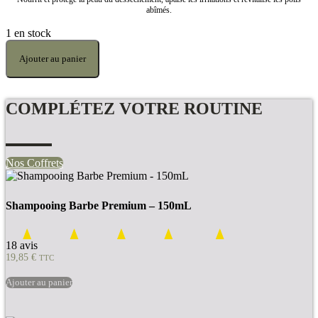
abîmés.
1 en stock
quantité
de
Ajouter au panier
PETITS
PRIX
-
COMPLÉTEZ VOTRE ROUTINE
Gommage
Visage
&
Corps
aux
Nos Coffrets
Cristaux
Liquides
-
Shampooing Barbe Premium – 150mL
100mL
18 avis
19,85
€
TTC
Ajouter au panier