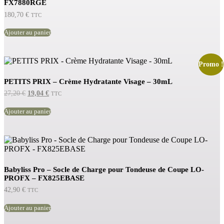
FX7880RGE
180,70
€
TTC
Ajouter au panier
Promo !
PETITS PRIX – Crème Hydratante Visage – 30mL
Le
Le
27,20
€
19,04
€
TTC
prix
prix
initial
actuel
Ajouter au panier
était :
est :
27,20 €.
19,04 €.
Babyliss Pro – Socle de Charge pour Tondeuse de Coupe LO-
PROFX – FX825EBASE
42,90
€
TTC
Ajouter au panier