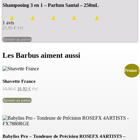
Shampooing 3 en 1 – Parfum Santal – 250mL
1 avis
21,95
€
TTC
Ajouter au panier
Les Barbus aiment aussi
Promo !
Shavette France
Le
Le
19,90
€
16,92
€
TTC
prix
prix
initial
actuel
Ajouter au panier
était :
est :
19,90 €.
16,92 €.
Babyliss Pro – Tondeuse de Précision ROSEFX 4ARTISTS –