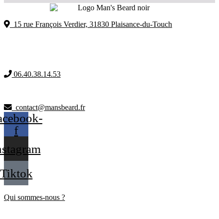
15 rue François Verdier, 31830 Plaisance-du-Touch
06.40.38.14.53
contact@mansbeard.fr
acebook-
f
nstagram
Tiktok
Qui sommes-nous ?