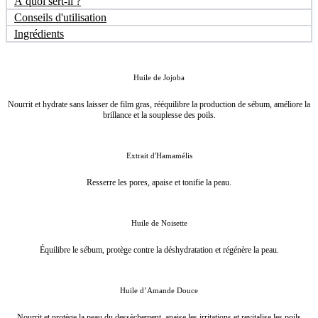
À quoi sert-il ?
Gommage
Conseils d'utilisation
Visage
Ingrédients
&
Corps
aux
Cristaux
Huile de Jojoba
Liquides
-
Nourrit et hydrate sans laisser de film gras, rééquilibre la production de sébum, améliore la
100mL
brillance et la souplesse des poils.
Extrait d'Hamamélis
Resserre les pores, apaise et tonifie la peau.
Huile de Noisette
Équilibre le sébum, protège contre la déshydratation et régénère la peau.
Huile d’Amande Douce
Nourrit et protège la peau du dessèchement, apaise les irritations et revitalise les poils