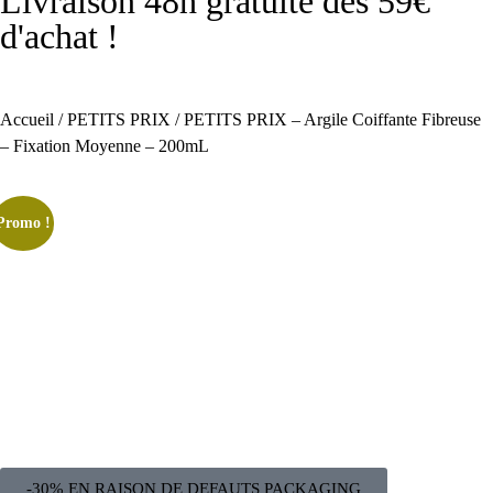
Livraison 48h gratuite dès 59€
d'achat !
Accueil
/
PETITS PRIX
/ PETITS PRIX – Argile Coiffante Fibreuse
– Fixation Moyenne – 200mL
Promo !
-30% EN RAISON DE DEFAUTS PACKAGING