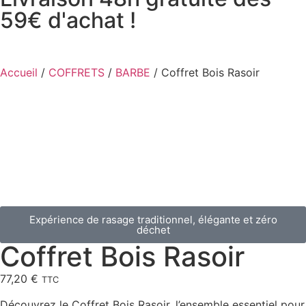
59€ d'achat !
Accueil
/
COFFRETS
/
BARBE
/ Coffret Bois Rasoir
Expérience de rasage traditionnel, élégante et zéro
déchet
Coffret Bois Rasoir
77,20
€
TTC
Découvrez le Coffret Bois Rasoir, l’ensemble essentiel pour