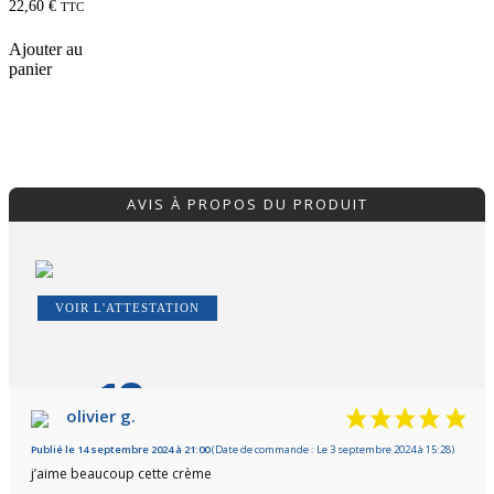
22,60
€
TTC
Ajouter au
panier
AVIS À PROPOS DU PRODUIT
VOIR L'ATTESTATION
10
/10
olivier g.
Publié le 14 septembre 2024 à 21:00
Basé sur 1 avis
(Date de commande : Le 3 septembre 2024 à 15:28)
j’aime beaucoup cette crème