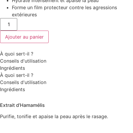
Hydrate intensément et apaise la peau
Forme un film protecteur contre les agressions
extérieures
quantité
de
Baume
Apaisant
Ajouter au panier
Après
Rasage
-
100mL
À quoi sert-il ?
Conseils d'utilisation
Ingrédients
À quoi sert-il ?
Conseils d'utilisation
Ingrédients
Extrait d’Hamamélis
Purifie, tonifie et apaise la peau après le rasage.