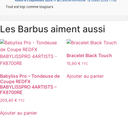
Publié le 5 septembre 2024 à 11:45
(Date de commande : Le 24 août 2024 à 17:04)
Basé sur 1 avis
Tout est top comme toujours
Les Barbus aiment aussi
Bracelet Black Touch
15,90
€
TTC
Babyliss Pro – Tondeuse de
Ajouter au panier
Coupe REDFX
BABYLISSPRO 4ARTISTS –
FX8700RE
205,40
€
TTC
Ajouter au panier