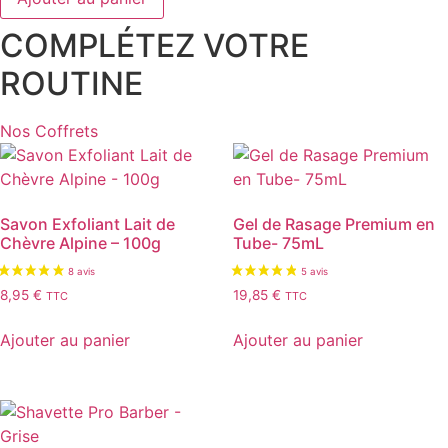
Après
Rasage
COMPLÉTEZ VOTRE
-
100mL
ROUTINE
Nos Coffrets
Savon Exfoliant Lait de
Gel de Rasage Premium en
Chèvre Alpine – 100g
Tube- 75mL
8,95
€
19,85
€
TTC
TTC
Ajouter au panier
Ajouter au panier