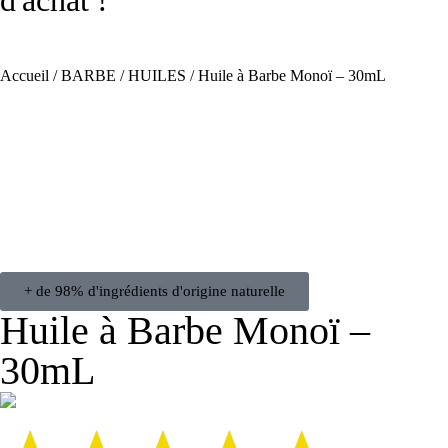
d'achat !
Accueil
/
BARBE
/
HUILES
/ Huile à Barbe Monoï – 30mL
+ de 98% d'ingrédients d'origine naturelle
Huile à Barbe Monoï –
30mL