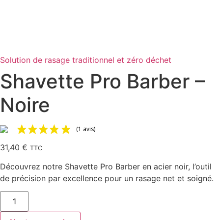
Solution de rasage traditionnel et zéro déchet
Shavette Pro Barber –
Noire
(1 avis)
31,40
€
TTC
Découvrez notre Shavette Pro Barber en acier noir, l’outil
de précision par excellence pour un rasage net et soigné.
quantité
de
Shavette
Pro