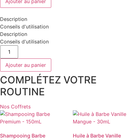
Ajouter au panier
Barber
-
Noire
Description
Conseils d'utilisation
Description
Conseils d'utilisation
quantité
de
Shavette
Pro
Ajouter au panier
Barber
-
COMPLÉTEZ VOTRE
Noire
ROUTINE
Nos Coffrets
Shampooing Barbe
Huile à Barbe Vanille