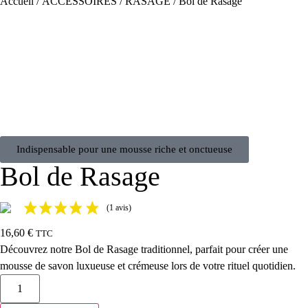
Accueil
/
ACCESSOIRES
/
RASAGE
/ Bol de Rasage
Indispensable pour une mousse riche et onctueuse
Bol de Rasage
(1 avis)
16,60
€
TTC
Découvrez notre Bol de Rasage traditionnel, parfait pour créer une
mousse de savon luxueuse et crémeuse lors de votre rituel quotidien.