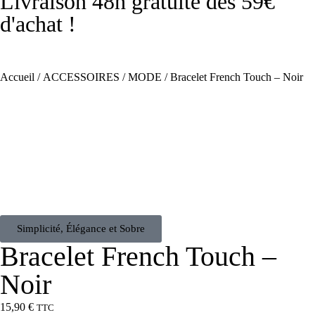
Livraison 48h gratuite dès 59€
d'achat !
Accueil
/
ACCESSOIRES
/
MODE
/ Bracelet French Touch – Noir
Simplicité, Élégance et Sobre
Bracelet French Touch –
Noir
15,90
€
TTC